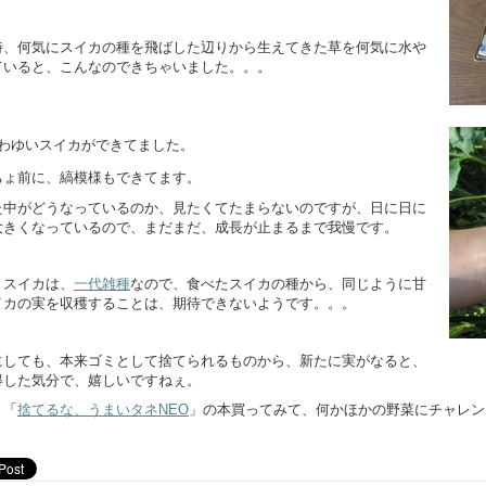
時、何気にスイカの種を飛ばした辺りから生えてきた草を何気に水や
ていると、こんなのできちゃいました。。。
わゆいスイカができてました。
ちょ前に、縞模様もできてます。
た中がどうなっているのか、見たくてたまらないのですが、日に日に
大きくなっているので、まだまだ、成長が止まるまで我慢です。
、スイカは、
一代雑種
なので、食べたスイカの種から、同じように甘
イカの実を収穫することは、期待できないようです。。。
にしても、本来ゴミとして捨てられるものから、新たに実がなると、
得した気分で、嬉しいですねぇ。
、「
捨てるな、うまいタネNEO
」の本買ってみて、何かほかの野菜にチャレン