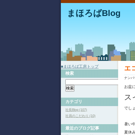
まほろばBlog
■まほろば工房トップ
エ
検索
ナンバ
お盆
ス
カテゴリ
でし
社長Blog (107)
社員のこだわり (10)
暑い
最近のブログ記事
夏休