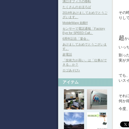
溝口オフィスの移転
たくさんのまほろば
その
2014年あけましておめでとうご
ざいます。
りし
MobileWarp 始動!!
センサーで電話通報「Factory
Eye for SPEED Call」
超
か
6周年記念「宴会」
あけましておめでとうございま
いっ
す。
超電話
割っ
実が
「技術力が高い」は「仕事がで
きる」か？
ロゴあそび♪
でも
いス
アイテム
それ
何か
今度