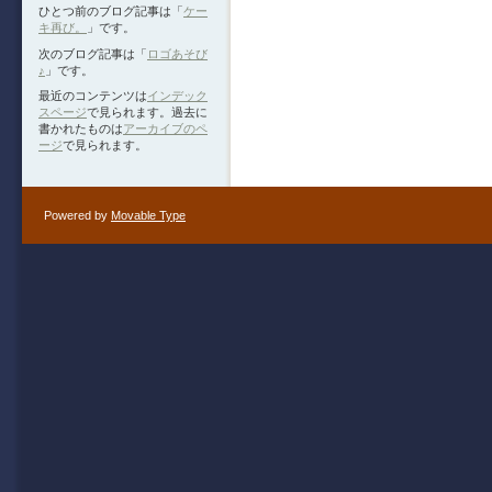
ひとつ前のブログ記事は「
ケー
キ再び。
」です。
次のブログ記事は「
ロゴあそび
♪
」です。
最近のコンテンツは
インデック
スページ
で見られます。過去に
書かれたものは
アーカイブのペ
ージ
で見られます。
Powered by
Movable Type