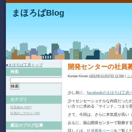
まほろばBlog
■まほろば工房トップ
開発センターの社員
検索
Kuniaki Kondo
(
2012年11月27日 11:59
)
|
コメ
少し前に、
facebookのまほろば工房
カテゴリ
少々センセーショナルな内容だった
い方々に求める「マインド」つまり
社長Blog (107)
社員のこだわり (10)
さて、今回は、さらに本気度が高い
おもに、福山開発センターで勤務す
最近のブログ記事
詳しくは、
社員募集ページ
をご覧く