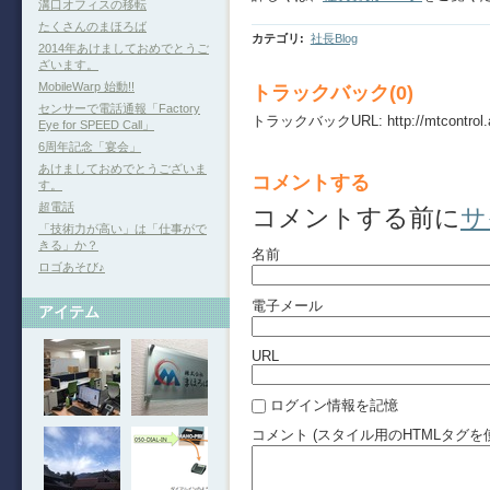
溝口オフィスの移転
たくさんのまほろば
カテゴリ
:
社長Blog
2014年あけましておめでとうご
ざいます。
MobileWarp 始動!!
トラックバック(0)
センサーで電話通報「Factory
トラックバックURL: http://mtcontrol.ate
Eye for SPEED Call」
6周年記念「宴会」
あけましておめでとうございま
コメントする
す。
超電話
コメントする前に
サ
「技術力が高い」は「仕事がで
きる」か？
名前
ロゴあそび♪
電子メール
アイテム
URL
ログイン情報を記憶
コメント (スタイル用のHTMLタグを