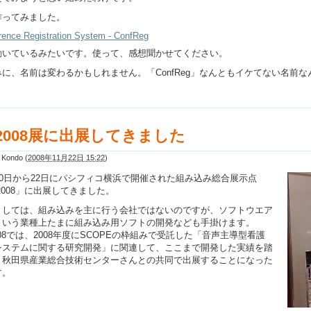
作ってみました。
rence Registration System - ConfReg
動いているみたいです。使って、感想聞かせてください。
みに、名前は変わるかもしれません。「ConfReg」なんともイケてない名前
T2008展に出展してきました
i Kondo
(
2008年11月22日 15:22
)
20日から22日にパシフィコ横浜で開催された組み込み総合展示点
2008」に出展してきました。
としては、組み込みを主に行う会社ではないのですが、ソフトウエア
という業種上たまに組み込み用ソフトの開発なども手掛けます。
008では、2008年度にSCOPEの枠組みで受託した「音声主導型看護
システムに関する研究開発」に関連して、ここまで開発した実績を踏
、秋田県産業総合技術センターさんとの共同で出展することになった
す。