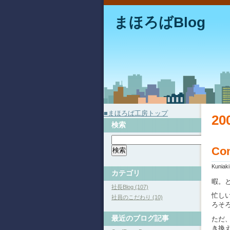
まほろばBlog
■まほろば工房トップ
2
検索
Con
Kuniak
カテゴリ
暇。
社長Blog (107)
忙し
社員のこだわり (10)
ろそ
最近のブログ記事
ただ
き換