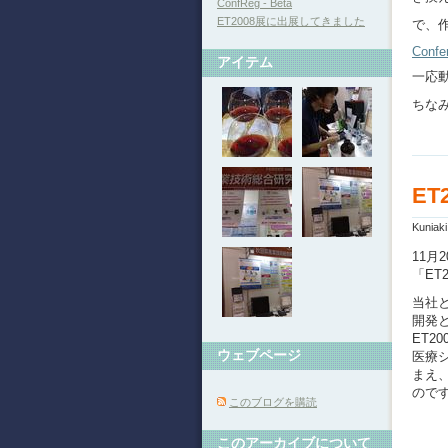
ConfReg - Beta
ET2008展に出展してきました
で、
Confe
アイテム
一応
ちな
E
Kuniak
11月
「ET
当社
開発
ET2
ウェブページ
医療
まえ
ので
このブログを購読
このアーカイブについて