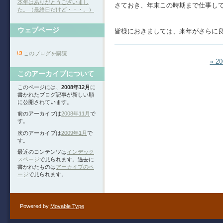
本年はありがとうございまし
さておき、年末この時期まで仕事し
た。（最終日だけど・・・。）
ウェブページ
皆様におきましては、来年がさらに
このブログを購読
« 2
このアーカイブについて
このページには、
2008年12月
に
書かれたブログ記事が新しい順
に公開されています。
前のアーカイブは
2008年11月
で
す。
次のアーカイブは
2009年1月
で
す。
最近のコンテンツは
インデック
スページ
で見られます。過去に
書かれたものは
アーカイブのペ
ージ
で見られます。
Powered by
Movable Type