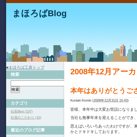
まほろばBlog
■まほろば工房トップ
2008年12月アー
検索
本年はありがとうご
Kuniaki Kondo
(
2008年12月31日 15:43
)
カテゴリ
皆様、本年中は大変お世話になりま
社長Blog (107)
当社も無事年末を迎えることができ、
社員のこだわり (10)
思えばいろいろあったわけですが、来
最近のブログ記事
かとドキドキしております。