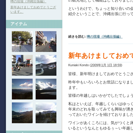
の観光地として機能はしておりまし
噂の現場（沖縄出張編）
新年あけましておめでとうござ
というわけで、ちょっと知り合いの
います。
紹介ということで、沖縄出張に行っ
アイテム
続きを読む:
噂の現場（沖縄出張編）
新年あけましておめ
Kuniaki Kondo
(
2009年1月 1日 18:59
)
皆様、新年明けましておめでとうご
昨年中もいろいろとお世話になりま
ます。
皆様の年越しはいかがでしたでしょ
私はといえば、年越しくらいはゆっ
年末のどれを取ってみても興味が湧
っておいたワインを傾けておりまし
ワインがあくころには、気がつくと
いるというなんともゆるぅ～い年越