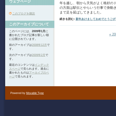
ウェブページ
年を越し、朝から天気がよく格好の
の方面は駅伝とやらいう行事で身動
まで足を延ばしてきました。
このブログを購読
続きを読む:
新年あけましておめでとうござ
このアーカイブについて
このページには、
2009年1月
に
« 2
書かれたブログ記事が新しい順
に公開されています。
前のアーカイブは
2008年12月
で
す。
次のアーカイブは
2009年2月
で
す。
最近のコンテンツは
インデック
スページ
で見られます。過去に
書かれたものは
アーカイブのペ
ージ
で見られます。
Powered by
Movable Type