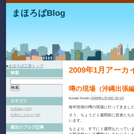
まほろばBlog
■まほろば工房トップ
2009年1月アーカ
検索
噂の現場（沖縄出張
Kuniaki Kondo
(
2009年1月19日 20:12
)
カテゴリ
毎年恒例の噂の現場に行ってきまし
社長Blog (107)
そう、ちょうど１週間前に若者たち
社員のこだわり (10)
います。
最近のブログ記事
もとより、すでに１週間もたってい