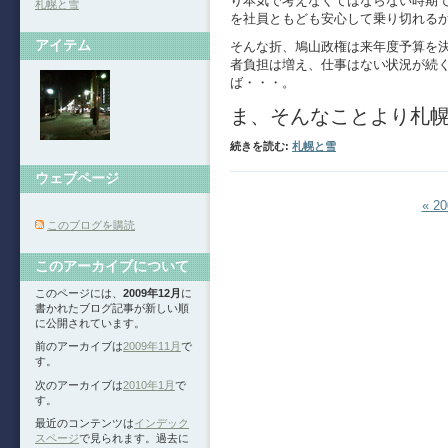
り本気で考えなくてはならない時期で
札幌と雪
を社員ともども安心して乗り切れる
アイテム
そんな折、鳩山政権は来年度予算を
者負担は増え、仕事はない状況が続
ば・・・。
ま、そんなことより札
続きを読む:
札幌と雪
ウェブページ
« 2
このブログを購読
このアーカイブについて
このページには、
2009年12月
に
書かれたブログ記事が新しい順
に公開されています。
前のアーカイブは
2009年11月
で
す。
次のアーカイブは
2010年1月
で
す。
最近のコンテンツは
インデック
スページ
で見られます。過去に