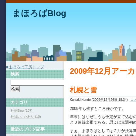
まほろばBlog
■まほろば工房トップ
2009年12月アー
検索
札幌と雪
Kuniaki Kondo
(
2009年12月26日 18:34
)
|
コメ
カテゴリ
2009年も残すところ僅かです。
社長Blog (107)
年末にはなぜこうも予定が立て込む
社員のこだわり (10)
と３連続出張である。思えば先週初
最近のブログ記事
まぁ、まほろばとしては２月が決算