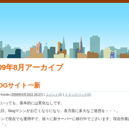
009年8月アーカイブ
LOGサイト一新
i Kondo
(
2009年8月15日 18:27
)
|
コメント(0)
|
トラックバック(0)
はいっても、基本的には変化なしです。
先日、blogマシンがお亡くなりになり、各方面に多大なご迷惑を・・・。
シンで現在でも運用中で、徐々に新サーバーに移行中でございます。現在作業
・・。