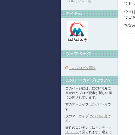
BLOGサイト一新
でもっ
今日
アイテム
でござ
ちな
ウェブページ
このブログを購読
このアーカイブについて
このページには、
2009年8月
に
書かれたブログ記事が新しい順
に公開されています。
前のアーカイブは
2009年7月
で
す。
次のアーカイブは
2009年9月
で
す。
最近のコンテンツは
インデック
スページ
で見られます。過去に