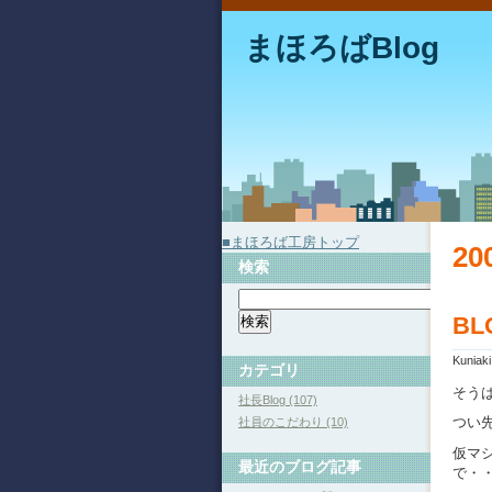
まほろばBlog
■まほろば工房トップ
2
検索
B
Kuniak
カテゴリ
そう
社長Blog (107)
つい
社員のこだわり (10)
仮マ
最近のブログ記事
で・